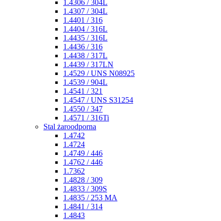
1.4306 / 304L
1.4307 / 304L
1.4401 / 316
1.4404 / 316L
1.4435 / 316L
1.4436 / 316
1.4438 / 317L
1.4439 / 317LN
1.4529 / UNS N08925
1.4539 / 904L
1.4541 / 321
1.4547 / UNS S31254
1.4550 / 347
1.4571 / 316Ti
Stal żaroodporna
1.4742
1.4724
1.4749 / 446
1.4762 / 446
1.7362
1.4828 / 309
1.4833 / 309S
1.4835 / 253 MA
1.4841 / 314
1.4843