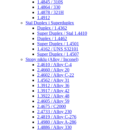
1.4845 / 310S
1.4864 / 330
1.4878 / 321H
1.4912
Stal Duplex i Superduplex
Duplex / 1.4362
Super Duplex / Stal 1.4410
Duplex / 1.4462
Super Duplex / 1.4501
1.4162 / UNS S32101
Super Duplex / 1.4507
Stopy niklu (Alloy / Inconel)
2.4610 / Alloy C-4
2.4660 / Alloy 20
2.4602 / Alloy C-22
1.4562 / Alloy 31
1.3912 / Alloy 36
1.3917 / Alloy 42
1.3922 / Alloy 48
2.4605 / Alloy 59
2.4675 / C2000
2.4733 / Alloy 230
2.4819 / Alloy C-276
1.4980 / Alloy A-286
1.4886 / Alloy 330