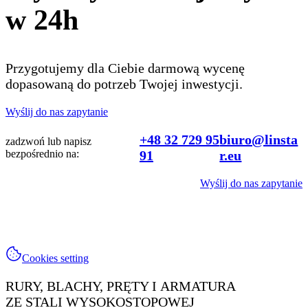
w 24h
Przygotujemy dla Ciebie darmową wycenę
dopasowaną do potrzeb Twojej inwestycji.
Wyślij do nas zapytanie
+48 32 729 95
biuro@linsta
zadzwoń lub napisz
bezpośrednio na:
91
r.eu
Wyślij do nas zapytanie
Cookies setting
RURY, BLACHY, PRĘTY I ARMATURA
ZE STALI WYSOKOSTOPOWEJ