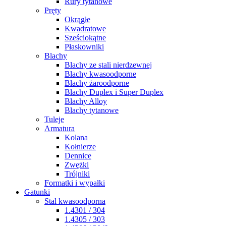
Rury tytanowe
Pręty
Okrągłe
Kwadratowe
Sześciokątne
Płaskowniki
Blachy
Blachy ze stali nierdzewnej
Blachy kwasoodporne
Blachy żaroodporne
Blachy Duplex i Super Duplex
Blachy Alloy
Blachy tytanowe
Tuleje
Armatura
Kolana
Kołnierze
Dennice
Zwężki
Trójniki
Formatki i wypałki
Gatunki
Stal kwasoodporna
1.4301 / 304
1.4305 / 303